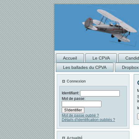
Accueil
Le CPVA
Candida
Les ballades du CPVA
Dropbox
Connexion
M
Identifiant:
S
Mot de passe:
i
I
Mot de passe oublié ?
Détails d'identification oubliés ?
Actualité