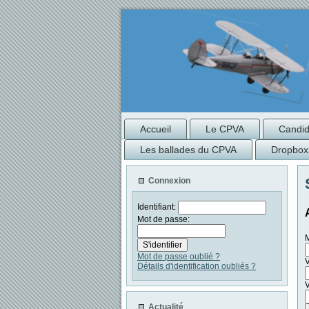
Accueil
Le CPVA
Candida
Les ballades du CPVA
Dropbox
Connexion
Identifiant:
Mot de passe:
Mot de passe oublié ?
Détails d'identification oubliés ?
V
Actualité